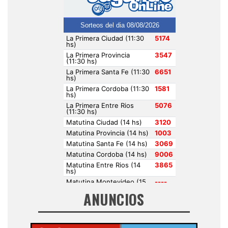
y me trae recuerdos de mi viejo querido gracias
por bellos temas
Raúl . Hace 1 semana
ANUNCIOS