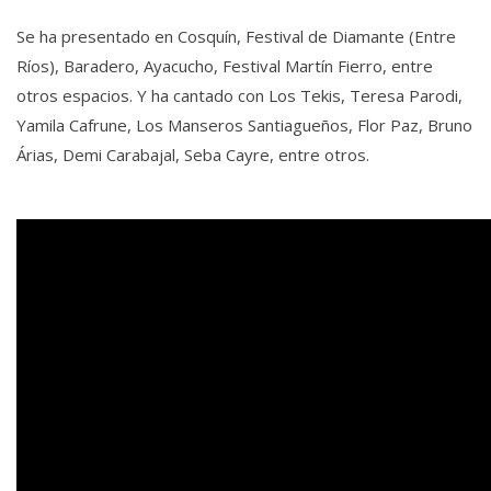
Se ha presentado en Cosquín, Festival de Diamante (Entre
Ríos), Baradero, Ayacucho, Festival Martín Fierro, entre
otros espacios. Y ha cantado con Los Tekis, Teresa Parodi,
Yamila Cafrune, Los Manseros Santiagueños, Flor Paz, Bruno
Árias, Demi Carabajal, Seba Cayre, entre otros.