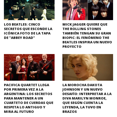
LOS BEATLES: CINCO
MICK JAGGER QUIERE QUE
SECRETOS QUE ESCONDE LA
THE ROLLING STONES
ICÓNICA FOTO DE LA TAPA
TAMBIÉN TENGAN SU GRAN
DE "ABBEY ROAD"
BIOPIC: EL FENÓMENO THE
BEATLES INSPIRA UN NUEVO
PROYECTO
PACIFICA QUARTET LLEGA
LA MOROCHA DAKOTA
POR PRIMERA VEZ A LA
JOHNSON Y UN NUEVO
ARGENTINA: LOS SECRETOS
DESAFÍO: INTERPRETAR A LA
PARA MANTENER A UN
DIVA MARILYN MONROE,
CUARTETO DE CUERDAS QUE
QUE SEGÚN CUENTA LA
RESPETA LO ANTIGUO Y
LEYENDA, LA TUVO EN
MIRA AL FUTURO
BRAZOS