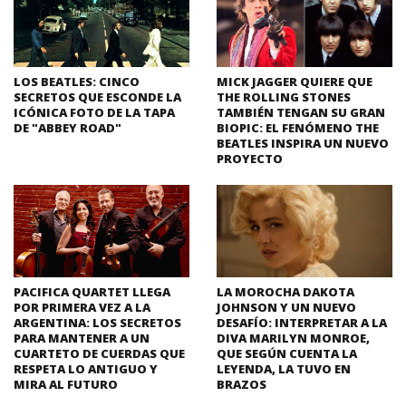
LOS BEATLES: CINCO
MICK JAGGER QUIERE QUE
SECRETOS QUE ESCONDE LA
THE ROLLING STONES
ICÓNICA FOTO DE LA TAPA
TAMBIÉN TENGAN SU GRAN
DE "ABBEY ROAD"
BIOPIC: EL FENÓMENO THE
BEATLES INSPIRA UN NUEVO
PROYECTO
PACIFICA QUARTET LLEGA
LA MOROCHA DAKOTA
POR PRIMERA VEZ A LA
JOHNSON Y UN NUEVO
ARGENTINA: LOS SECRETOS
DESAFÍO: INTERPRETAR A LA
PARA MANTENER A UN
DIVA MARILYN MONROE,
CUARTETO DE CUERDAS QUE
QUE SEGÚN CUENTA LA
RESPETA LO ANTIGUO Y
LEYENDA, LA TUVO EN
MIRA AL FUTURO
BRAZOS